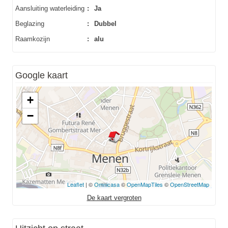
Aansluiting waterleiding
:
Ja
Beglazing
:
Dubbel
Raamkozijn
:
alu
Google kaart
+
−
Leaflet
| ©
Omnicasa
©
OpenMapTiles
©
OpenStreetMap
De kaart vergroten