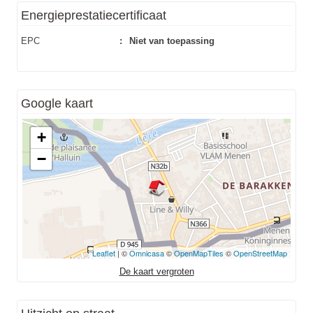
Energieprestatiecertificaat
EPC
:
Niet van toepassing
Google kaart
+
−
Leaflet
| ©
Omnicasa
©
OpenMapTiles
©
OpenStreetMap
De kaart vergroten