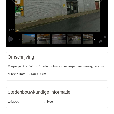
1
/
7
Omschrijving
Magazijn +/- 675 m², alle nutsvoorzieningen aanwezig, afz wc,
bureelruimte, € 1400,00/m
Stedenbouwkundige informatie
Erfgoed
:
Nee