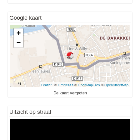
Google kaart
+
−
Leaflet
| ©
Omnicasa
©
OpenMapTiles
©
OpenStreetMap
De kaart vergroten
Uitzicht op straat