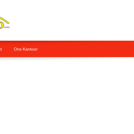
t
Ons Kantoor